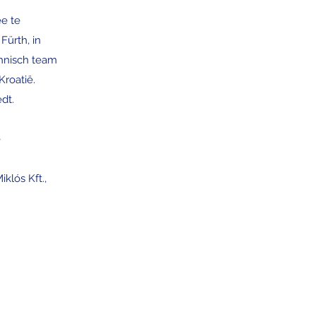
ee te
Fürth, in
chnisch team
Kroatië.
dt.
e
klós Kft.,