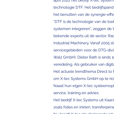
april 2022 het bedrijf X-tec System
technologie DTF. Het bedrijfspan
het benutten van de synergie-eff
“DTF is de technologie van de toe
systemen integreren”, zeggen de t
bekende experts uit de sector. Rad
Industrial Machinery. Vanaf 2005 
servicegebieden voor de DTG-divis
Walz GmbH). Dieter Rath is sinds 1
veredeling. Als gebruiker van digi
Het actuele trendthema Direct to 
om X-tec Systems GmbH op te rich
Naast hun eigen X-tec systeemop
service, training en advies.
Het bedrijf X-tec Systems uit Kaar
zoals folies en inkten, transferpe