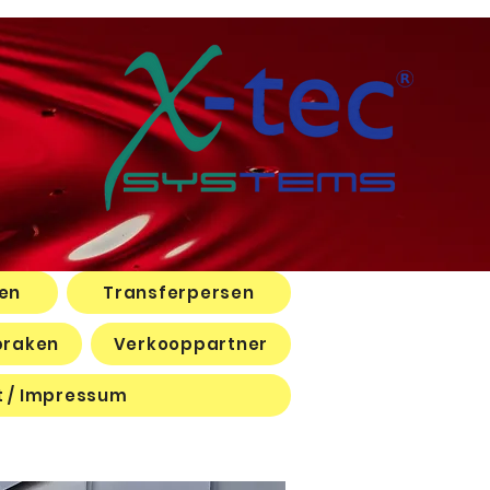
en
Transferpersen
praken
Verkooppartner
 / Impressum