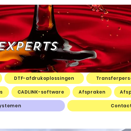
-EXPERTS
DTF-afdrukoplossingen
Transferpers
es
CADLINK-software
Afspraken
Afs
systemen
Contact