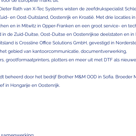
 voor de Europese markt uit.
ieter Rath van X-Tec Systems wisten de zeefdrukspecialist Schl
d- en Oost-Duitsland, Oostenrijk en Kroatië. Met drie locaties in 
hen en in Mitwitz in Opper-Franken en een groot service- en te
 in de Zuid-Duitse, Oost-Duitse en Oostenrijkse deelstaten en in 
sland is Crossline Office Solutions GmbH, gevestigd in Norderste
op het gebied van kantoorcommunicatie, documentverwerking,
rs, grootformaatprinters, plotters en meer uit met DTF als nieuw
 beheerd door het bedrijf Brother M&M OOD in Sofia. Broeder Mi
ef in Hongarije en Oostenrijk.
ke samenwerking.