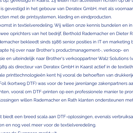
s op, gevestigd in Kaarst. Zij willen hun activiteiten richten op d
d is gevestigd in het gebouw van Deratex GmbH, met als voornaa
ecten met de printsystemen, kleding en eindproducten.
komst in textielveredeling. Wij willen onze kennis bundelen en i
wee oprichters van het bedrijf, Berthold Rademacher en Dieter R
emacher bekleedt sinds 1986 senior posities in IT en marketing b
stapte hij over naar Brother's productmanagement-, verkoop- en
ie en uiteindelijk naar Brother's verkooppartner Walz Solutions 
989 als directeur van Deratex GmbH in Kaarst actief in de textiel
tale printtechnologieën kent hij vooral de behoeften van drukkerij
Foil (kortweg DTF) was voor de twee jarenlange zakenpartners aa
ten, vooral om DTF-printen op een professionele manier te pro
lossingen willen Rademacher en Rath klanten ondersteunen met
st biedt een breed scala aan DTF-oplossingen, evenals verbruiksa
rsen en nog veel meer voor de textielveredeling.