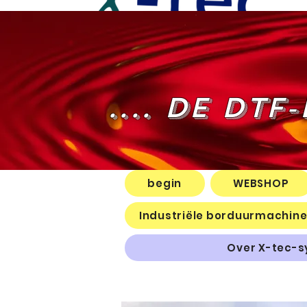
.... DE DTF
begin
WEBSHOP
Industriële borduurmachin
Over X-tec-