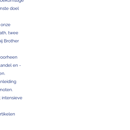
e toekomstige
mste doel
n onze
ath, twee
ij Brother
(voorheen
handel en -
en.
nleiding
moten.
 intensieve
rtikelen