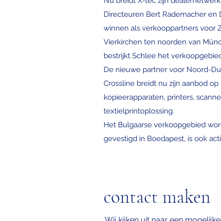
Nu breidt X-tec zijn dealernetwerk
Directeuren Bert Rademacher en D
winnen als verkooppartners voor Zui
Vierkirchen ten noorden van Münc
bestrijkt Schlee het verkoopgebied
De nieuwe partner voor Noord-Duit
Crossline breidt nu zijn aanbod 
kopieerapparaten, printers, scanne
textielprintoplossing.
Het Bulgaarse verkoopgebied wordt
gevestigd in Boedapest, is ook acti
contact maken
Wij kijken uit naar een mogelij