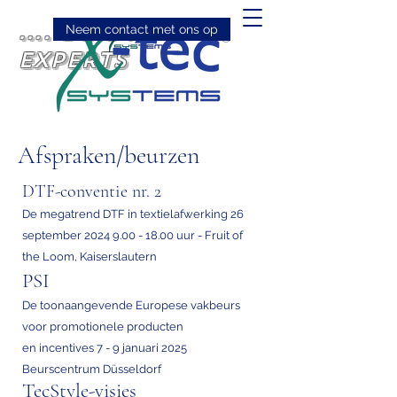
.... DE DTF-
Neem contact met ons op
EXPERTS
Afspraken/beurzen
DTF-conventie nr. 2
De megatrend DTF in textielafwerking 26
september
2024 9.00 - 18.00
uur - Fruit of
the Loom, Kaiserslautern
PSI
De toonaangevende Europese vakbeurs
voor promotionele producten
en incentives 7 - 9 januari 2025
Beurscentrum Düsseldorf
TecStyle-visies